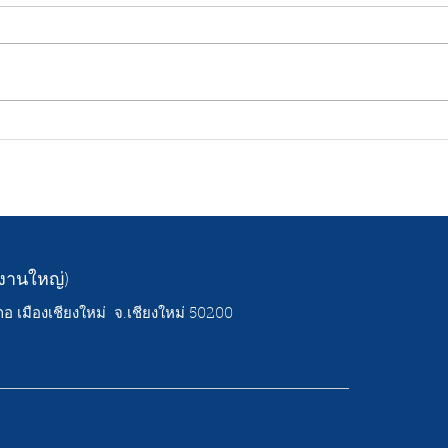
ร้านขายท่อ PVC เชียงใหม่
หากค
ครบทุกขนาด ราคาคุ้มค่า
ก่อส
พร้อมบริการจัดส่ง
เมือง
ักงานใหญ่)
อ เมืองเชียงใหม่
จ.เชียงใหม่ 50200