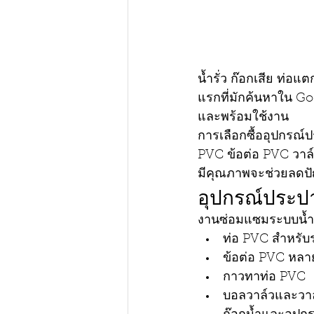
น้ำรั่ว ก๊อกเสีย ท่อ
แรกที่มักค้นหาใน Go
และพร้อมใช้งาน
การเลือกซื้ออุปกรณ์
PVC ข้อต่อ PVC วาล์ว
มีคุณภาพจะช่วยลดป
อุปกรณ์ประปา
งานซ่อมแซมระบบน้ำท
ท่อ PVC สำหรับร
ข้อต่อ PVC หล
กาวทาท่อ PVC
บอลวาล์วและวาล