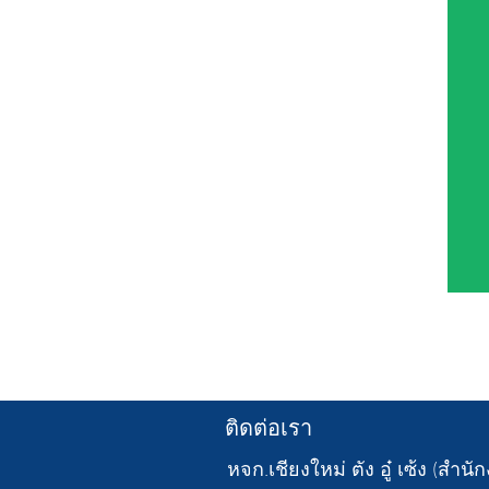
ติดต่อเรา
หจก.เชียงใหม่ ตัง อู๋ เซ้ง (สำน