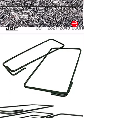
WIRE MESH 3.2 มม. * 25*25*2*50 ม. และขนาด
อื่นๆ จัดส่งฟรี*
สีทาภายใน/นอก
JBP
สีน้ำมันทาภายใน/ภายนอก