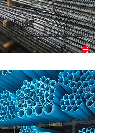
เหล็กเส้น
เหล็กเส้นกลม เหล็กข้ออ้อยทุกขนาด จัดส่งฟรี*