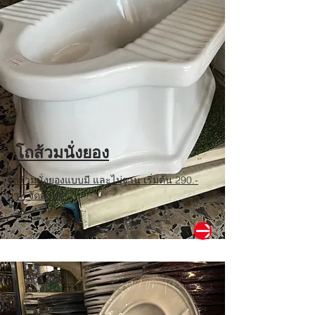
โถส้วมนั่งยอง
โถส้วมนั่งยองแบบมี และไม่ฐาน เริ่มต้น 290.-
บาท จัดส่งฟรี*