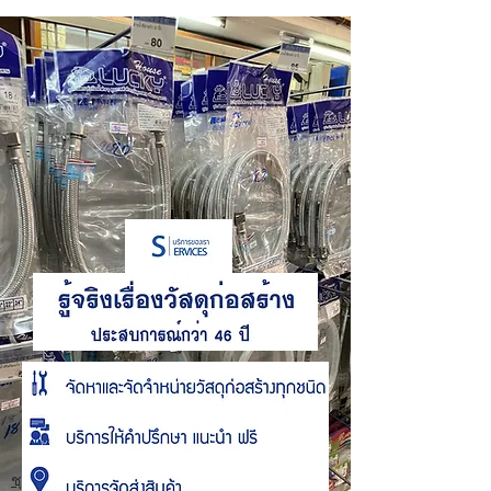
ชุดซ่อมชักโครก
ชุดซ่อมชักโครก อะไหล่ชักโครก และสายน้ำดี