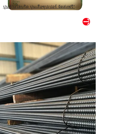
ปูนช้างไฮบริด ปูนเสือซูปเปอร์ จัดส่งฟรี*