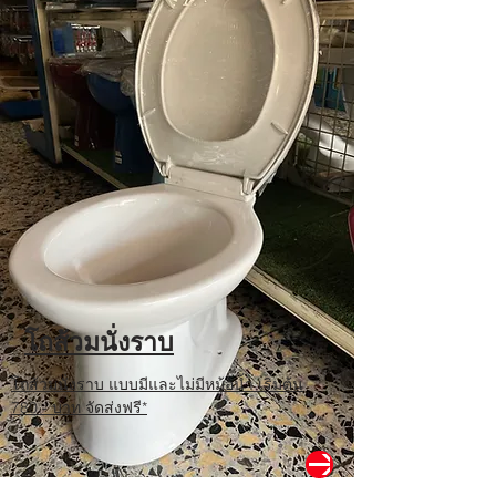
โถส้วมนั่งราบ
โถส้วมนั่งราบ แบบมีและไม่มีหม้อน้ำ เริ่มต้น
780.- บาท จัดส่งฟรี*