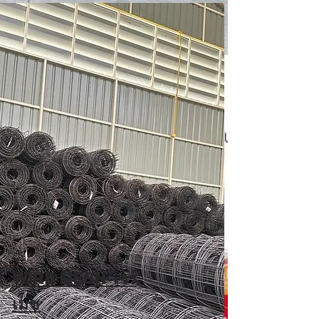
เหล็กกล่อง เหล็กตัวซี เหล็กฉากทุกขนาด ส่งฟรี*
WIRE MESH ไวร์
เมช